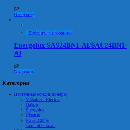
0
₽
В корзину
Добавить в избранное
Energolux SAS24BN1-AI/SAU24BN1-
AI
0
₽
В корзину
Категории
Настенные кондиционеры
Mitsubishi Electric
Daikin
Energolux
Hisense
Royal Clima
General Climate