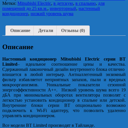
Метки:
Mitsubishi Electric
,
в детскую
,
в спальню
,
для
помещений до 25 кв.м.
,
инверторный
,
настенный
кондиционер
,
низкий уровень шума
Описание
Детали
Отзывы (0)
Описание
Настенный кондиционер Mitsubishi Electric серии BT
Limited
– идеальное соотношение цены и качества.
Сдержанный лаконичный дизайн внутреннего блока отлично
впишется в любой интерьер. Антиаллегенный энзимный
фильтр избавляетот неприятных запахов, пыли и вредных
микроорганизмов. Уникальные показатели сезонной
энергоэффективности А++. Низкий уровень шума всего 19
дБА при минимальных оборотах вентилятора позволят с
легкостью установить кондиционер в спальне или детской.
Внутренние блоки серии BT опционально возможно
подключить к Wi-Fi адаптеру, что позволить удаленно
управлять кондиционером.
Все модели BT Limited производят в Тайланде.