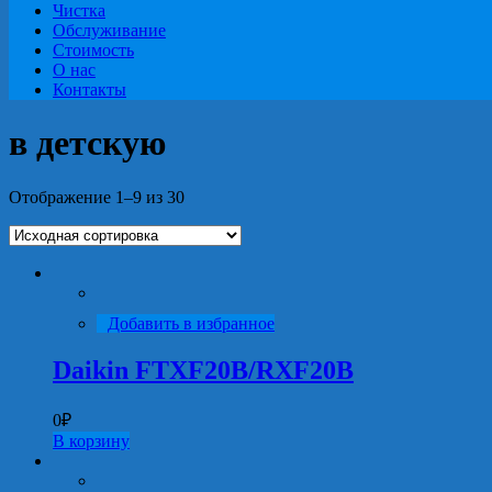
Чистка
Обслуживание
Стоимость
О нас
Контакты
в детскую
Отображение 1–9 из 30
Добавить в избранное
Daikin FTXF20B/RXF20B
0
₽
В корзину