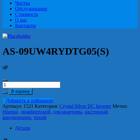
Чистка
Обслуживание
Стоимость
О нас
Контакты
AS-09UW4RYDTG05(S)
0
₽
Количество
AS-
В корзину
09UW4RYDTG05(S)
Добавить в избранное
Артикул:
1521
Категория:
Crystal Silver DC Inverter
Метки:
Hisense
,
дизайнерский
,
для квартиры
,
настенный
кондиционер
,
тихий
Детали