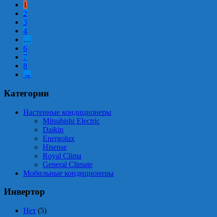
1
2
3
4
…
6
7
8
→
Категории
Настенные кондиционеры
Mitsubishi Electric
Daikin
Energolux
Hisense
Royal Clima
General Climate
Мобильные кондиционеры
Инвертор
Нет
(5)