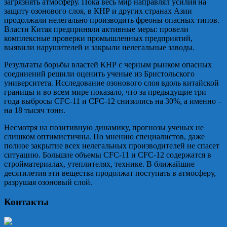
загрязнять атмосферу. Пока весь мир направлял усилия на
защиту озонового слоя, в КНР и других странах Азии
продолжали нелегально производить фреоны опасных типов.
Власти Китая предприняли активные меры: провели
комплексные проверки промышленных предприятий,
выявили нарушителей и закрыли нелегальные заводы.
Результаты борьбы властей КНР с черным рынком опасных
соединений решили оценить ученые из Бристольского
университета. Исследование озонового слоя вдоль китайской
границы и во всем мире показало, что за предыдущие три
года выбросы CFC-11 и СFC-12 снизились на 30%, а именно –
на 18 тысяч тонн.
Несмотря на позитивную динамику, прогнозы ученых не
слишком оптимистичны. По мнению специалистов, даже
полное закрытие всех нелегальных производителей не спасет
ситуацию. Большие объемы CFC-11 и СFC-12 содержатся в
стройматериалах, утеплителях, технике. В ближайшие
десятилетия эти вещества продолжат поступать в атмосферу,
разрушая озоновый слой.
Контакты