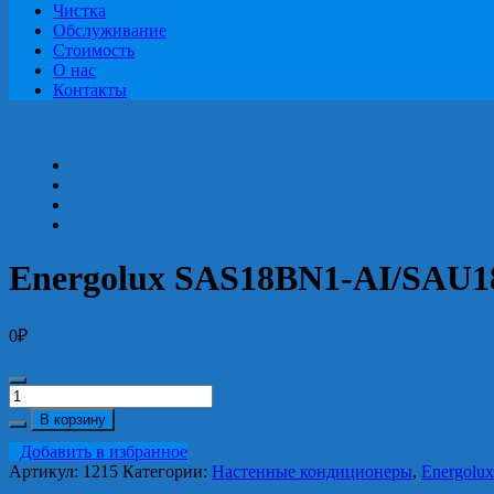
Чистка
Обслуживание
Стоимость
О нас
Контакты
Energolux SAS18BN1-AI/SAU1
0
₽
Количество
Energolux
В корзину
SAS18BN1-
Добавить в избранное
AI/SAU18BN1-
Артикул:
1215
Категории:
Настенные кондиционеры
,
Energolux
AI