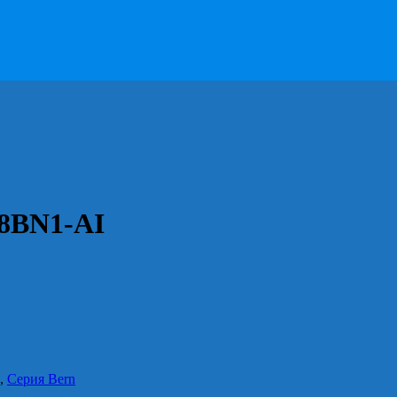
8BN1-AI
,
Серия Bern